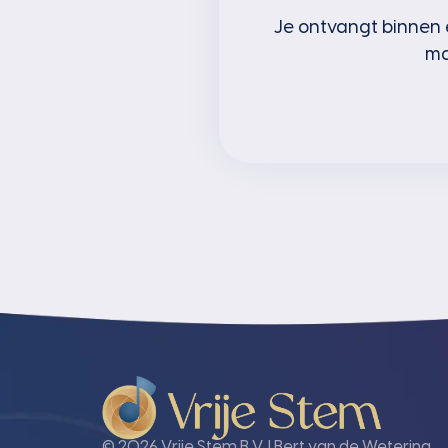
Je ontvangt binnen 
ma
© 2026 Vrije Stem B.V. | Bert van de Wetering