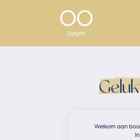
00
Dagen
Geluk
Welkom aan boord!
I