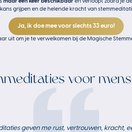
is
maar één keer beschikbaar
en verloopt zodra je d
ze kans grijpen en de helende kracht van stemmeditat
Ja, ik doe mee voor slechts 33 euro!
aar uit om je te verwelkomen bij de Magische Stemme
meditaties voor mens
"De stem-meditaties brengen me troost, rus