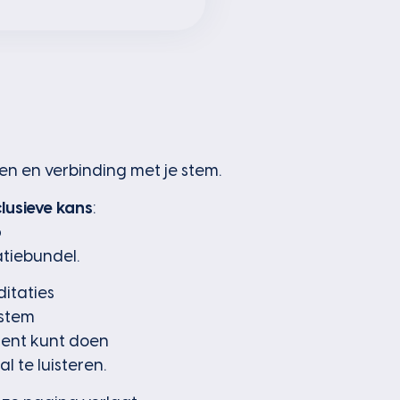
en en verbinding met je stem.
lusieve kans
:
o
tiebundel.
itaties
 stem
ment kunt doen
 te luisteren.