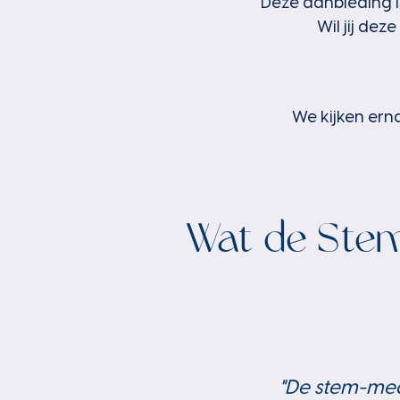
Deze aanbieding 
Wil jij de
We kijken ern
Wat de Stem
trouwen, kracht, een gevoel van