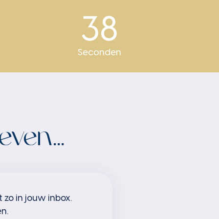
38
Seconden
ven...
 zo in jouw inbox.
n.