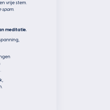
en vrije stem.
je spam.
an meditatie.
spanning,
ingen
n
.
k,
n.