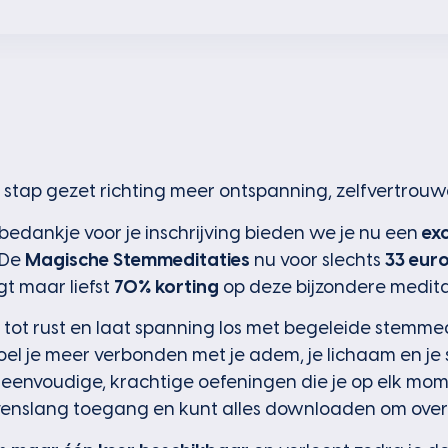
e stap gezet richting meer ontspanning, zelfvertrouw
 bedankje voor je inschrijving bieden we je nu een
exc
De
Magische Stemmeditaties
nu voor slechts
33 eur
t maar liefst
70% korting
op deze bijzondere medita
tot rust en laat spanning los met begeleide stemmed
el je meer verbonden met je adem, je lichaam en je
eenvoudige, krachtige oefeningen die je op elk mo
evenslang toegang en kunt alles downloaden om overal