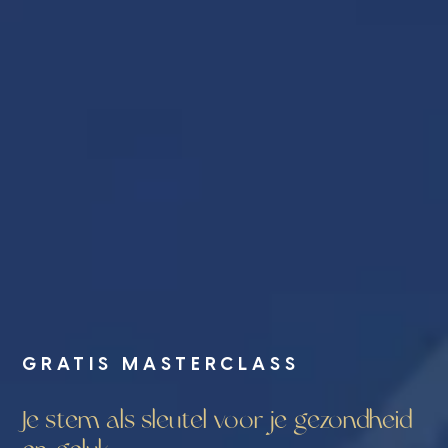
GRATIS MASTERCLASS
Je stem als sleutel voor je gezondheid