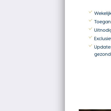
Wekelijk
Toegang
Uitnodi
Exclusi
Updates
gezondh